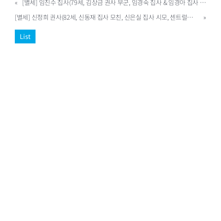
«
[별세] 임진수 집사(79세, 김상금 권사 부군, 임경숙 집사 & 임경아 집사 부친, 장영환 집사 장인, 센트럴빌 100)
[별세] 신정희 권사(82세, 신동재 집사 모친, 신은실 집사 시모, 센트럴빌 100)
»
List