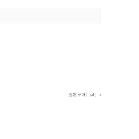
[출생] 루아(Luah)
»