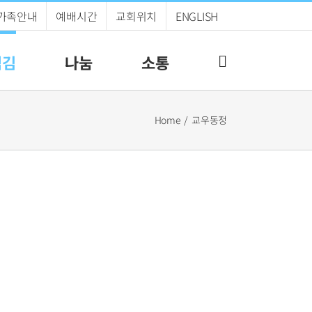
가족안내
예배시간
교회위치
ENGLISH
섬김
나눔
소통
Home
교우동정