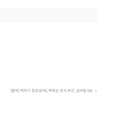
[별세] 백무기 장로(87세, 백옥순 권사 부군, 실버빌 06)
»