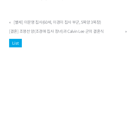
«
[별세] 이문영 집사(60세, 이경미 집사 부군, 5목양 3목장)
[결혼] 조영선 양(조경애 집사 장녀)과 Calvin Lee 군의 결혼식
»
List