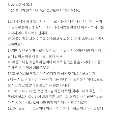
말씀: 박은성 목사
본문: 창세기 28장 15~19절, 고린도전서 15장 9~11절
15.내가 너와 함께 있어 네가 어디로 가든지 너를 지키며 너를 이끌어
이 땅으로 돌아오게 할지라 내가 네게 허락한 것을 다 이루기까지 너를
떠나지 아니하리라 하신지라
16.야곱이 잠이 깨어 이르되 여호와께서 과연 여기 계시거늘 내가 알지
못하였도다
17.이에 두려워하여 이르되 두렵도다 이 곳이여 이것은 다름 아닌 하나
님의 집이요 이는 하늘의 문이로다 하고
18.야곱이 아침에 일찍이 일어나 베개로 삼았던 돌을 가져다가 기둥으
로 세우고 그 위에 기름을 붓고
19.그 곳 이름을 벧엘이라 하였더라 이 성의 옛 이름은 루스더라
9.나는 사도 중에 가장 작은 자라 나는 하나님의 교회를 박해하였으므
로 사도라 칭함 받기를 감당하지 못할 자니라
10.그러나 내가 나 된 것은 하나님의 은혜로 된 것이니 내게 주신 그의
은혜가 헛되지 아니하여 내가 모든 사도보다 더 많이 수고하였으나 내
가 한 것이 아니요 오직 나와 함께 하신 하나님의 은혜로라
11.그러므로 나나 그들이나 이같이 전파하매 너희도 이같이 믿었느니