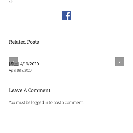
라
Related Posts
[주보] 4/19/2020
[
April 18th, 2020
M
Leave A Comment
You must be
logged in
to post a comment.