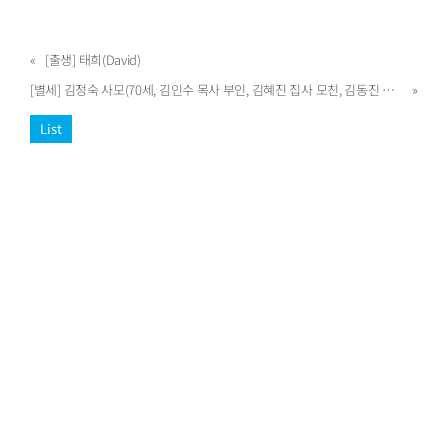
«
[출생] 태희(David)
[별세] 김정숙 사모(70세, 김인수 목사 부인, 김혜진 집사 모친, 김동진 집사 장모, 뉴빌 NN02)
»
List