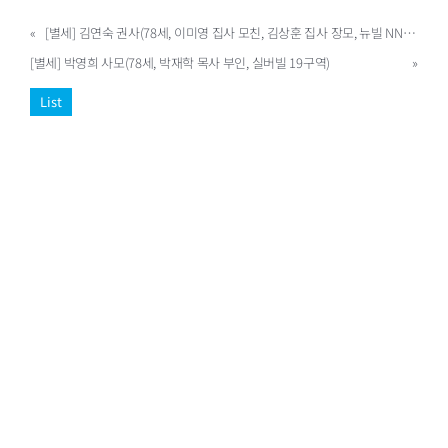
«
[별세] 김연숙 권사(78세, 이미영 집사 모친, 김상훈 집사 장모, 뉴빌 NN03)
[별세] 박영희 사모(78세, 박재학 목사 부인, 실버빌 19구역)
»
List