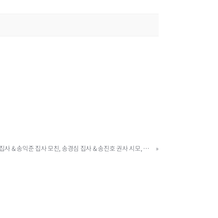
[별세] 송득현 권사(90세, 송달준 집사 & 송익준 집사 모친, 송경심 집사 & 송진호 권사 시모, 이스트빌 06)
»