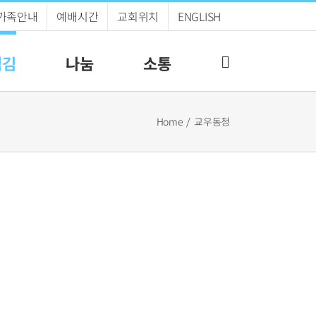
가족안내
예배시간
교회위치
ENGLISH
섬김
나눔
소통
Home
교우동정