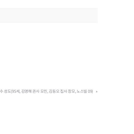
수 성도(95세, 김영해 권사 모친, 김등오 집사 장모, 노스빌 09)
»