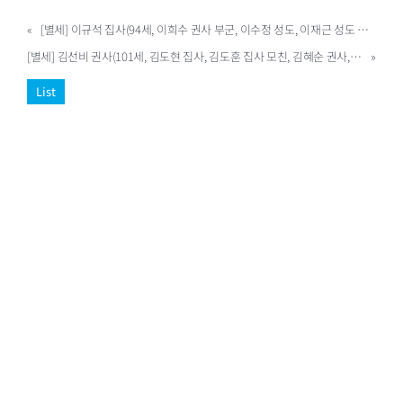
«
[별세] 이규석 집사(94세, 이희수 권사 부군, 이수정 성도, 이재근 성도 부친, 실버빌 11)
[별세] 김선비 권사(101세, 김도현 집사, 김도훈 집사 모친, 김혜순 권사, 김명화 집사 시모, 노스빌 02)
»
List