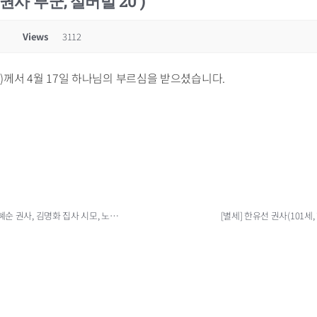
권사 부군, 실버빌 20 )
Views
3112
20)께서 4월 17일 하나님의 부르심을 받으셨습니다.
[별세] 김선비 권사(101세, 김도현 집사, 김도훈 집사 모친, 김혜순 권사, 김명화 집사 시모, 노스빌 02)
[별세] 한유선 권사(101세