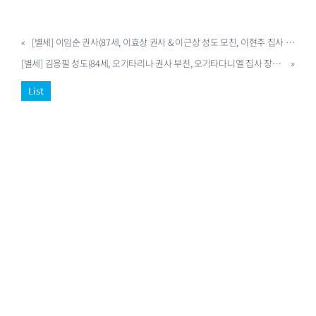
«
[별세] 이임순 권사(87세, 이효상 권사 & 이근상 성도 모친, 이현주 집사 시모, 센트럴빌 100)
[별세] 김응필 성도(84세, 오기타리나 권사 부친, 오기타다니엘 집사 장인, 이스트빌 01)
»
List