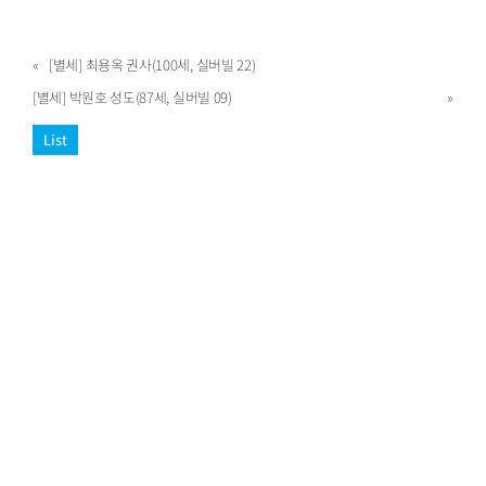
«
[별세] 최용옥 권사(100세, 실버빌 22)
[별세] 박원호 성도(87세, 실버빌 09)
»
List