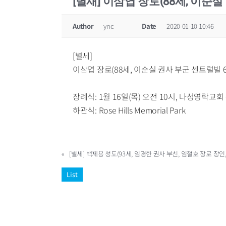
[별새] 이삼엽 장로(88세, 이순실
Author
ync
Date
2020-01-10 10:46
[별세]
이삼엽 장로(88세, 이순실 권사 부군 센트럴빌 
장례식: 1월 16일(목) 오전 10시, 나성영락교회
하관식: Rose Hills Memorial Park
«
[별세] 백제용 성도(93세, 임경한 권사 부친, 임철호 장로 장인,
List