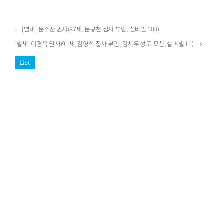
«
[별세] 문수잔 권사(87세, 문광천 집사 부인, 실버빌 100)
[별세] 이경옥 권사(91세, 김영석 집사 부인, 김시우 성도 모친, 실버빌 11)
»
List