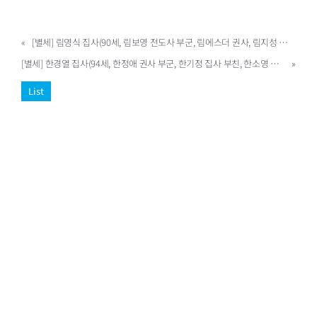
«
[별세] 림영식 집사(90세, 림보영 전도사 부군, 림에스더 권사, 림지성 성도 부친, 실버빌 14)
[별세] 한경열 집사(94세, 한정애 권사 부군, 한기정 집사 부친, 한소영 집사 시부, 노스빌 100)
»
List