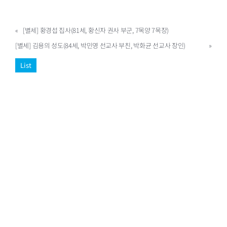
«
[별세] 황경섭 집사(81세, 황신자 권사 부군, 7목양 7목장)
[별세] 김용의 성도(84세, 박민영 선교사 부친, 박화균 선교사 장인)
»
List