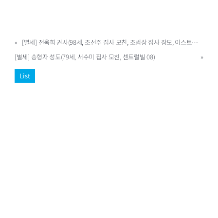
«
[별세] 전옥희 권사(98세, 조선주 집사 모친, 조범상 집사 장모, 이스트빌 03)
[별세] 송형자 성도(79세, 서수미 집사 모친, 센트럴빌 08)
»
List