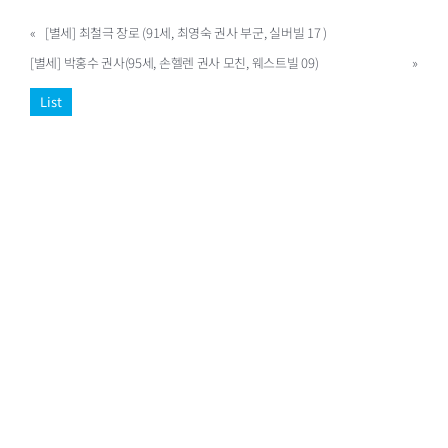
«
[별세] 최철극 장로 (91세, 최영숙 권사 부군, 실버빌 17 )
[별세] 박홍수 권사(95세, 손헬렌 권사 모친, 웨스트빌 09)
»
List