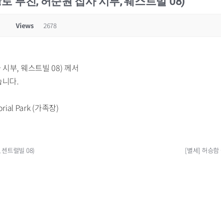
장로 부친, 허순원 집사 시부, 웨스트빌 08)
Views
2678
 시부, 웨스트빌 08) 께서
습니다.
rial Park (가족장)
 센트럴빌 08)
[별세] 허승함 