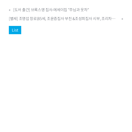
«
[도서 출간] 브록스영 집사-에세이집 "주님과 웃자"
[별세] 조명섭 장로(85세, 조윤증집사 부친 &조성희집사 시부, 조리차드성도 부친, 조그레이스성도 부친, 웨스트빌 11)
»
List