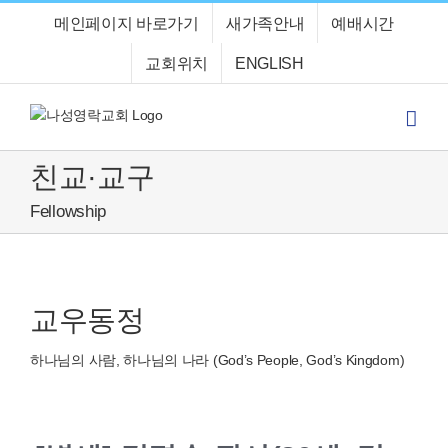
Skip
메인페이지 바로가기
새가족안내
예배시간
to
content
교회위치
ENGLISH
친교·교구
Fellowship
교우동정
하나님의 사람, 하나님의 나라 (God’s People, God’s Kingdom)