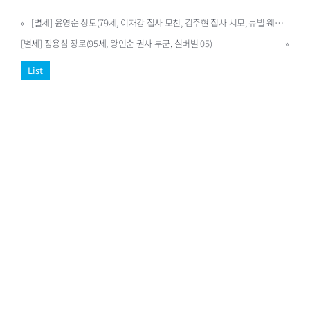
«
[별세] 윤영순 성도(79세, 이재강 집사 모친, 김주현 집사 시모, 뉴빌 웨스트02)
[별세] 장용삼 장로(95세, 왕인순 권사 부군, 실버빌 05)
»
List