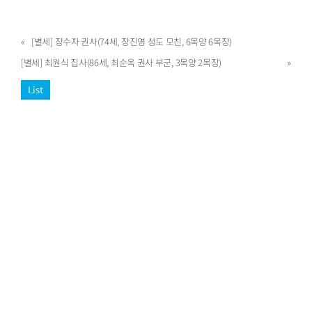
«
[별세] 장수자 권사(74세, 장진영 성도 모친, 6목양 6목장)
[별세] 최원식 집사(86세, 최순옥 권사 부군, 3목양 2목장)
»
List