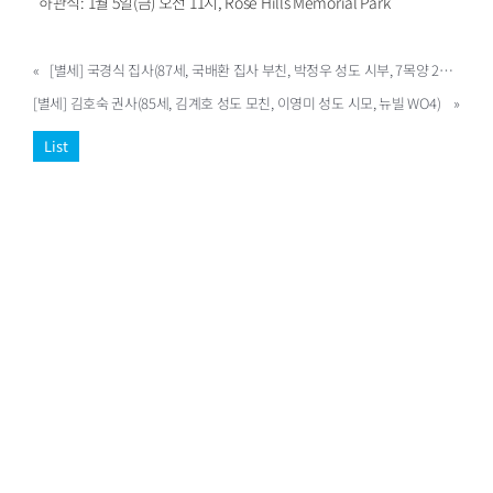
하관식: 1월 5일(금) 오전 11시, Rose Hills Memorial Park
«
[별세] 국경식 집사(87세, 국배환 집사 부친, 박정우 성도 시부, 7목양 2목장)
[별세] 김호숙 권사(85세, 김계호 성도 모친, 이영미 성도 시모, 뉴빌 WO4)
»
List