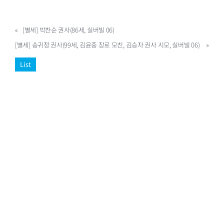
«
[별세] 박찬순 권사(86세, 실버빌 06)
[별세] 송귀정 권사(99세, 김윤중 장로 모친, 김승자 권사 시모, 실버빌 06)
»
List