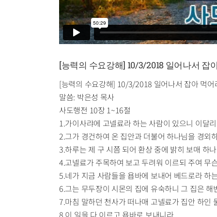
[능력의 수요강해] 10/3/2018 일어나서 
[능력의 수요강해] 10/3/2018 일어나서 잡아 먹어
말씀: 박은성 목사
사도행전 10장 1~16절
1.가이사랴에 고넬료라 하는 사람이 있으니 이달
2.그가 경건하여 온 집안과 더불어 하나님을 경외
3.하루는 제 구 시쯤 되어 환상 중에 밝히 보매 
4.고넬료가 주목하여 보고 두려워 이르되 주여 무
5.네가 지금 사람들을 욥바에 보내어 베드로라 하
6.그는 무두장이 시몬의 집에 유숙하니 그 집은 해
7.마침 말하던 천사가 떠나매 고넬료가 집안 하인 
8.이 일을 다 이르고 욥바로 보내니라