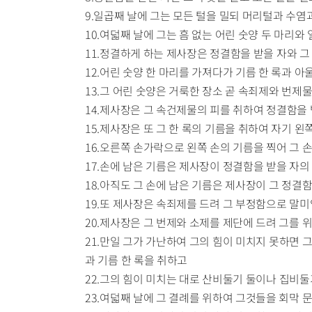
9.일곱째 날에 그는 모든 털을 밀되 머리털과 수염
10.여덟째 날에 그는 흠 없는 어린 숫양 두 마리와
11.정결하게 하는 제사장은 정결함을 받을 자와 그
12.어린 숫양 한 마리를 가져다가 기름 한 록과 
13.그 어린 숫양은 거룩한 장소 곧 속죄제와 번
14.제사장은 그 속건제물의 피를 취하여 정결함을
15.제사장은 또 그 한 록의 기름을 취하여 자기 
16.오른쪽 손가락으로 왼쪽 손의 기름을 찍어 그 
17.손에 남은 기름은 제사장이 정결함을 받을 자
18.아직도 그 손에 남은 기름은 제사장이 그 정
19.또 제사장은 속죄제를 드려 그 부정함으로 말
20.제사장은 그 번제와 소제를 제단에 드려 그를
21.만일 그가 가난하여 그의 힘이 미치지 못하면 
과 기름 한 록을 취하고
22.그의 힘이 미치는 대로 산비둘기 둘이나 집비
23.여덟째 날에 그 결례를 위하여 그것들을 회막 