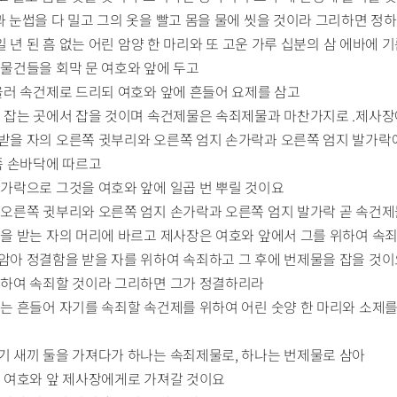
과 눈썹을 다 밀고 그의 옷을 빨고 몸을 물에 씻을 것이라 그리하면 정
 일 년 된 흠 없는 어린 암양 한 마리와 또 고운 가루 십분의 삼 에바에
 물건들을 회막 문 여호와 앞에 두고
아울러 속건제로 드리되 여호와 앞에 흔들어 요제를 삼고
제물 잡는 곳에서 잡을 것이며 속건제물은 속죄제물과 마찬가지로 .제사
 받을 자의 오른쪽 귓부리와 오른쪽 엄지 손가락과 오른쪽 엄지 발가락
왼쪽 손바닥에 따르고
손가락으로 그것을 여호와 앞에 일곱 번 뿌릴 것이요
의 오른쪽 귓부리와 오른쪽 엄지 손가락과 오른쪽 엄지 발가락 곧 속건제
결함을 받는 자의 머리에 바르고 제사장은 여호와 앞에서 그를 위하여 속
미암아 정결함을 받을 자를 위하여 속죄하고 그 후에 번제물을 잡을 것
 위하여 속죄할 것이라 그리하면 그가 정결하리라
그는 흔들어 자기를 속죄할 속건제를 위하여 어린 숫양 한 마리와 소제를
둘기 새끼 둘을 가져다가 하나는 속죄제물로, 하나는 번제물로 삼아
문 여호와 앞 제사장에게로 가져갈 것이요