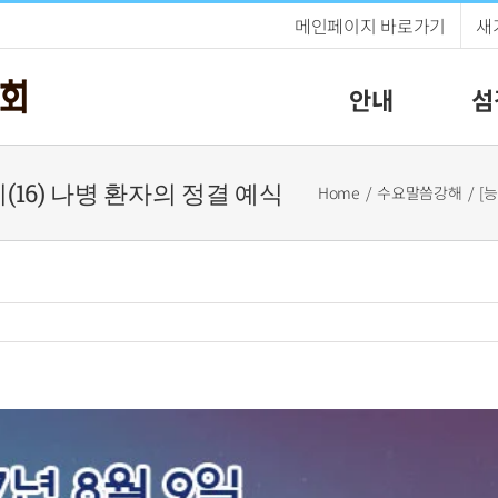
메인페이지 바로가기
새
안내
섬
기(16) 나병 환자의 정결 예식
Home
수요말씀강해
[