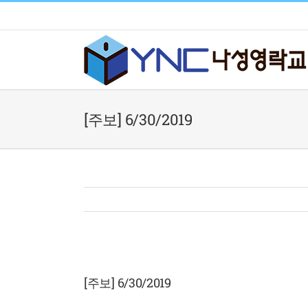
Skip
to
content
[주보] 6/30/2019
View
Larger
[주보] 6/30/2019
Image