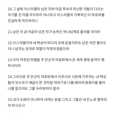
20.
그 날에 이스라엘의 남은 자와 야곱 족속의 피난한 자들이 다시는
자기를 친 자를 의지하지 아니하고 이스라엘의 거룩하신 이 여호와를
진실하게 의지하리니
21.
남은 자 곧 야곱의 남은 자가 능하신 하나님께로 돌아올 것이라
22.
이스라엘이여 네 백성이 바다의 모래 같을지라도 남은 자만 돌아오
리니 넘치는 공의로 파멸이 작정되었음이라
23.
이미 작정된 파멸을 주 만군의 여호와께서 온 세계 중에 끝까지 행
하시리라
24.
그러므로 주 만군의 여호와께서 이르시되 시온에 거주하는 내 백성
들아 앗수르가 애굽이 한 것처럼 막대기로 너를 때리며 몽둥이를 들어
너를 칠지라도 그를 두려워하지 말라
25.
내가 오래지 아니하여 네게는 분을 그치고 그들은 내 진노로 멸하리
라 하시도다