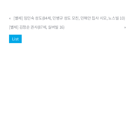
«
[별세] 임인숙 성도(84세, 민병규 성도 모친, 민해안 집사 시모, 노스빌 10)
[별세] 김정순 권사(87세, 실버빌 16)
»
List