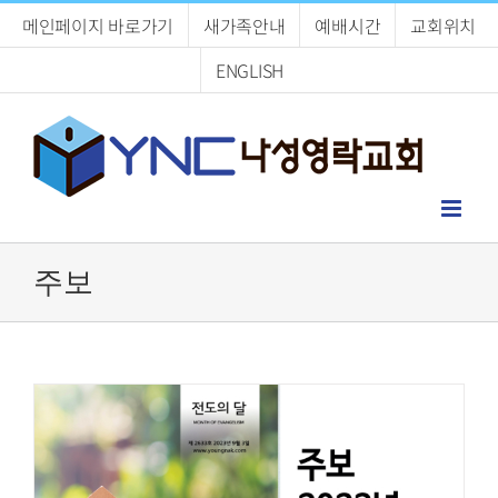
Skip
메인페이지 바로가기
새가족안내
예배시간
교회위치
to
content
ENGLISH
주보