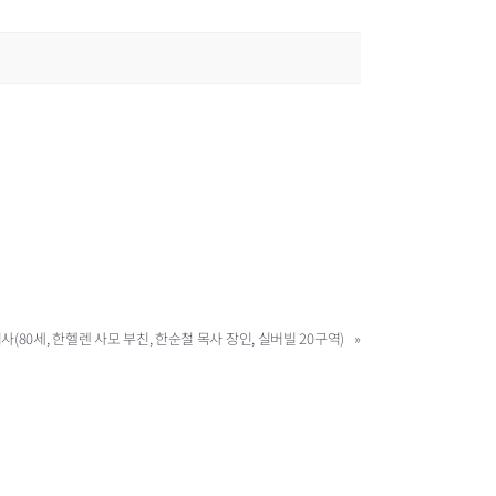
집사(80세, 한헬렌 사모 부친, 한순철 목사 장인, 실버빌 20구역)
»