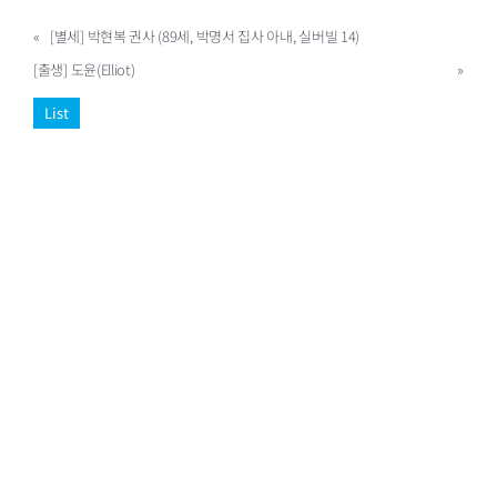
«
[별세] 박현복 권사 (89세, 박명서 집사 아내, 실버빌 14)
[출생] 도윤(Elliot)
»
List