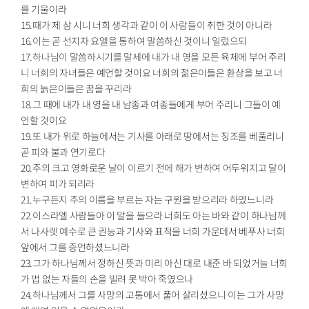
를 기울이라
15.때가 제 삼 시니 너희 생각과 같이 이 사람들이 취한 것이 아니라
16.이는 곧 선지자 요엘을 통하여 말씀하신 것이니 일렀으되
17.하나님이 말씀하시기를 말세에 내가 내 영을 모든 육체에 부어 주리
니 너희의 자녀들은 예언할 것이요 너희의 젊은이들은 환상을 보고 너
희의 늙은이들은 꿈을 꾸리라
18.그 때에 내가 내 영을 내 남종과 여종들에게 부어 주리니 그들이 예
언할 것이요
19.또 내가 위로 하늘에서는 기사를 아래로 땅에서는 징조를 베풀리니
곧 피와 불과 연기로다
20.주의 크고 영화로운 날이 이르기 전에 해가 변하여 어두워지고 달이
변하여 피가 되리라
21.누구든지 주의 이름을 부르는 자는 구원을 받으리라 하였느니라
22.이스라엘 사람들아 이 말을 들으라 너희도 아는 바와 같이 하나님께
서 나사렛 예수로 큰 권능과 기사와 표적을 너희 가운데서 베푸사 너희
앞에서 그를 증언하셨느니라
23.그가 하나님께서 정하신 뜻과 미리 아신 대로 내준 바 되었거늘 너희
가 법 없는 자들의 손을 빌려 못 박아 죽였으나
24.하나님께서 그를 사망의 고통에서 풀어 살리셨으니 이는 그가 사망