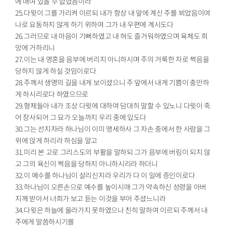
에 매여 있을 수 없었음이라
25.다윗이 그를 가리켜 이르되 내가 항상 내 앞에 계신 주를 뵈었음이여
나로 요동하지 않게 하기 위하여 그가 내 우편에 계시도다
26.그러므로 내 마음이 기뻐하였고 내 혀도 즐거워하였으며 육체도 희
망에 거하리니
27.이는 내 영혼을 음부에 버리지 아니하시며 주의 거룩한 자로 썩음을
당하지 않게 하실 것임이로다
28.주께서 생명의 길을 내게 보이셨으니 주 앞에서 내게 기쁨이 충만하
게 하시리로다 하였으므로
29.형제들아 내가 조상 다윗에 대하여 담대히 말할 수 있노니 다윗이 죽
어 장사되어 그 묘가 오늘까지 우리 중에 있도다
30.그는 선지자라 하나님이 이미 맹세하사 그 자손 중에서 한 사람을 그
위에 앉게 하리라 하심을 알고
31.미리 본 고로 그리스도의 부활을 말하되 그가 음부에 버림이 되지 않
고 그의 육신이 썩음을 당하지 아니하시리라 하더니
32.이 예수를 하나님이 살리신지라 우리가 다 이 일에 증인이로다
33.하나님이 오른손으로 예수를 높이시매 그가 약속하신 성령을 아버
지께 받아서 너희가 보고 듣는 이것을 부어 주셨느니라
34.다윗은 하늘에 올라가지 못하였으나 친히 말하여 이르되 주께서 내
주에게 말씀하시기를