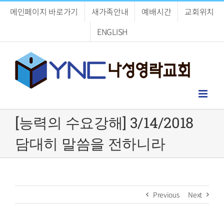
Skip
메인페이지 바로가기
새가족안내
예배시간
교회위치
to
content
ENGLISH
[능력의 수요강해] 3/14/2018
담대히 말씀을 전하니라
Previous
Next