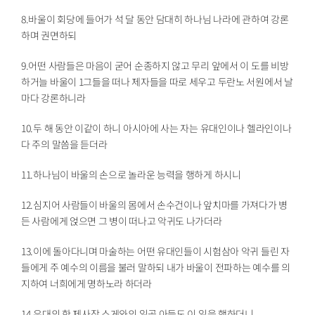
8.바울이 회당에 들어가 석 달 동안 담대히 하나님 나라에 관하여 강론
하며 권면하되
9.어떤 사람들은 마음이 굳어 순종하지 않고 무리 앞에서 이 도를 비방
하거늘 바울이 1그들을 떠나 제자들을 따로 세우고 두란노 서원에서 날
마다 강론하니라
10.두 해 동안 이같이 하니 아시아에 사는 자는 유대인이나 헬라인이나
다 주의 말씀을 듣더라
11.하나님이 바울의 손으로 놀라운 능력을 행하게 하시니
12.심지어 사람들이 바울의 몸에서 손수건이나 앞치마를 가져다가 병
든 사람에게 얹으면 그 병이 떠나고 악귀도 나가더라
13.이에 돌아다니며 마술하는 어떤 유대인들이 시험삼아 악귀 들린 자
들에게 주 예수의 이름을 불러 말하되 내가 바울이 전파하는 예수를 의
지하여 너희에게 명하노라 하더라
14.유대의 한 제사장 스게와의 일곱 아들도 이 일을 행하더니