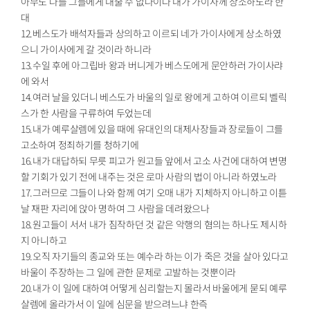
아무도 나를 그들에게 내줄 수 없나이다 내가 가이사께 상소하노라 한
대
12.베스도가 배석자들과 상의하고 이르되 네가 가이사에게 상소하였
으니 가이사에게 갈 것이라 하니라
13.수일 후에 아그립바 왕과 버니게가 베스도에게 문안하러 가이사랴
에 와서
14.여러 날을 있더니 베스도가 바울의 일로 왕에게 고하여 이르되 벨릭
스가 한 사람을 구류하여 두었는데
15.내가 예루살렘에 있을 때에 유대인의 대제사장들과 장로들이 그를
고소하여 정죄하기를 청하기에
16.내가 대답하되 무릇 피고가 원고들 앞에서 고소 사건에 대하여 변명
할 기회가 있기 전에 내주는 것은 로마 사람의 법이 아니라 하였노라
17.그러므로 그들이 나와 함께 여기 오매 내가 지체하지 아니하고 이튿
날 재판 자리에 앉아 명하여 그 사람을 데려왔으나
18.원고들이 서서 내가 짐작하던 것 같은 악행의 혐의는 하나도 제시하
지 아니하고
19.오직 자기들의 종교와 또는 예수라 하는 이가 죽은 것을 살아 있다고
바울이 주장하는 그 일에 관한 문제로 고발하는 것뿐이라
20.내가 이 일에 대하여 어떻게 심리할는지 몰라서 바울에게 묻되 예루
살렘에 올라가서 이 일에 심문을 받으려느냐 한즉