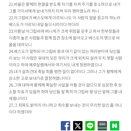
21.바울은 황제의 판결을 받도록 자기를 지켜 주기를 호소하므로 내가
그를 가이사에게 보내기까지 지켜 두라 명하였노라 하니
22.아그립바가 베스도에게 이르되 나도 이 사람의 말을 듣고자 하노라
베스도가 이르되 내일 들으시리이다 하더라
23.이튿날 아그립바와 버니게가 크게 위엄을 갖추고 와서 천부장들과
시중의 높은 사람들과 함께 접견 장소에 들어오고 베스도의 명으로 바
울을 데려오니
24.베스도가 말하되 아그립바 왕과 여기 같이 있는 여러분이여 당신들
이 보는 이 사람은 유대의 모든 무리가 크게 외치되 살려 두지 못할 사람
이라고 하여 예루살렘에서와 여기서도 내게 청원하였으나
25.내가 살피건대 죽일 죄를 범한 일이 없더이다 그러나 그가 황제에게
상소한 고로 보내기로 결정하였나이다
26.그에 대하여 황제께 확실한 사실을 아뢸 것이 없으므로 심문한 후 상
소할 자료가 있을까 하여 당신들 앞 특히 아그립바 왕 당신 앞에 그를 내
세웠나이다
27.그 죄목도 밝히지 아니하고 죄수를 보내는 것이 무리한 일인 줄 아나
이다 하였더라