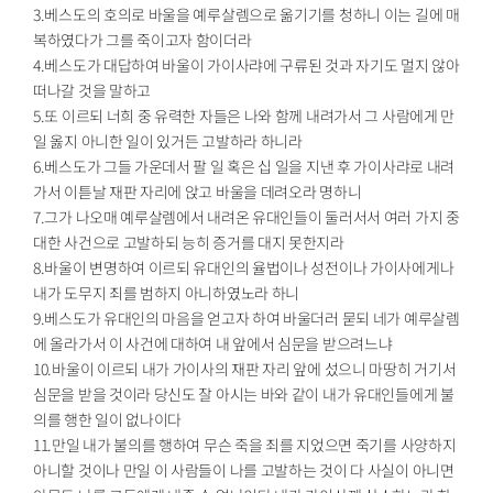
3.베스도의 호의로 바울을 예루살렘으로 옮기기를 청하니 이는 길에 매
복하였다가 그를 죽이고자 함이더라
4.베스도가 대답하여 바울이 가이사랴에 구류된 것과 자기도 멀지 않아
떠나갈 것을 말하고
5.또 이르되 너희 중 유력한 자들은 나와 함께 내려가서 그 사람에게 만
일 옳지 아니한 일이 있거든 고발하라 하니라
6.베스도가 그들 가운데서 팔 일 혹은 십 일을 지낸 후 가이사랴로 내려
가서 이튿날 재판 자리에 앉고 바울을 데려오라 명하니
7.그가 나오매 예루살렘에서 내려온 유대인들이 둘러서서 여러 가지 중
대한 사건으로 고발하되 능히 증거를 대지 못한지라
8.바울이 변명하여 이르되 유대인의 율법이나 성전이나 가이사에게나
내가 도무지 죄를 범하지 아니하였노라 하니
9.베스도가 유대인의 마음을 얻고자 하여 바울더러 묻되 네가 예루살렘
에 올라가서 이 사건에 대하여 내 앞에서 심문을 받으려느냐
10.바울이 이르되 내가 가이사의 재판 자리 앞에 섰으니 마땅히 거기서
심문을 받을 것이라 당신도 잘 아시는 바와 같이 내가 유대인들에게 불
의를 행한 일이 없나이다
11.만일 내가 불의를 행하여 무슨 죽을 죄를 지었으면 죽기를 사양하지
아니할 것이나 만일 이 사람들이 나를 고발하는 것이 다 사실이 아니면