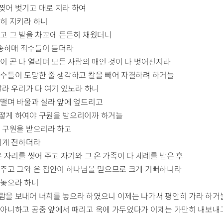
찢어 벗기고 매로 치라 하여
든히 지키라 하니
두고 그 발을 차꼬에 든든히 채웠더니
찬송하매 죄수들이 듣더라
문이 곧 다 열리며 모든 사람의 매인 것이 다 벗어진지라
 죄수들이 도망한 줄 생각하고 칼을 빼어 자결하려 하거늘
말라 우리가 다 여기 있노라 하니
 떨며 바울과 실라 앞에 엎드리고
어떻게 하여야 구원을 받으리이까 하거늘
이 구원을 받으리라 하고
람에게 전하더라
은 자리를 씻어 주고 자기와 그 온 가족이 다 세례를 받은 후
려 주고 그와 온 집안이 하나님을 믿으므로 크게 기뻐하니라
 놓으라 하니
사람을 보내어 너희를 놓으라 하였으니 이제는 나가서 평안히 가라 하거
지 아니하고 공중 앞에서 때리고 옥에 가두었다가 이제는 가만히 내보내