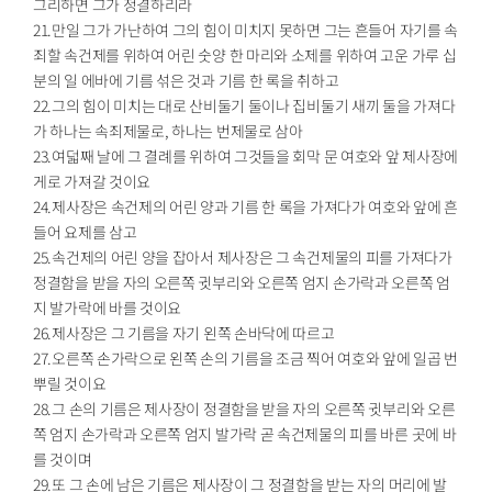
그리하면 그가 정결하리라
21.만일 그가 가난하여 그의 힘이 미치지 못하면 그는 흔들어 자기를 속
죄할 속건제를 위하여 어린 숫양 한 마리와 소제를 위하여 고운 가루 십
분의 일 에바에 기름 섞은 것과 기름 한 록을 취하고
22.그의 힘이 미치는 대로 산비둘기 둘이나 집비둘기 새끼 둘을 가져다
가 하나는 속죄제물로, 하나는 번제물로 삼아
23.여덟째 날에 그 결례를 위하여 그것들을 회막 문 여호와 앞 제사장에
게로 가져갈 것이요
24.제사장은 속건제의 어린 양과 기름 한 록을 가져다가 여호와 앞에 흔
들어 요제를 삼고
25.속건제의 어린 양을 잡아서 제사장은 그 속건제물의 피를 가져다가
정결함을 받을 자의 오른쪽 귓부리와 오른쪽 엄지 손가락과 오른쪽 엄
지 발가락에 바를 것이요
26.제사장은 그 기름을 자기 왼쪽 손바닥에 따르고
27.오른쪽 손가락으로 왼쪽 손의 기름을 조금 찍어 여호와 앞에 일곱 번
뿌릴 것이요
28.그 손의 기름은 제사장이 정결함을 받을 자의 오른쪽 귓부리와 오른
쪽 엄지 손가락과 오른쪽 엄지 발가락 곧 속건제물의 피를 바른 곳에 바
를 것이며
29.또 그 손에 남은 기름은 제사장이 그 정결함을 받는 자의 머리에 발