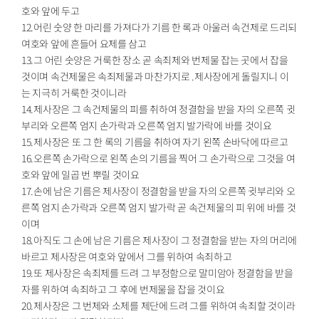
호와 앞에 두고
12.어린 숫양 한 마리를 가져다가 기름 한 록과 아울러 속건제로 드리되
여호와 앞에 흔들어 요제를 삼고
13.그 어린 숫양은 거룩한 장소 곧 속죄제와 번제물 잡는 곳에서 잡을
것이며 속건제물은 속죄제물과 마찬가지로 .제사장에게 돌릴지니 이
는 지극히 거룩한 것이니라
14.제사장은 그 속건제물의 피를 취하여 정결함을 받을 자의 오른쪽 귓
부리와 오른쪽 엄지 손가락과 오른쪽 엄지 발가락에 바를 것이요
15.제사장은 또 그 한 록의 기름을 취하여 자기 왼쪽 손바닥에 따르고
16.오른쪽 손가락으로 왼쪽 손의 기름을 찍어 그 손가락으로 그것을 여
호와 앞에 일곱 번 뿌릴 것이요
17.손에 남은 기름은 제사장이 정결함을 받을 자의 오른쪽 귓부리와 오
른쪽 엄지 손가락과 오른쪽 엄지 발가락 곧 속건제물의 피 위에 바를 것
이며
18.아직도 그 손에 남은 기름은 제사장이 그 정결함을 받는 자의 머리에
바르고 제사장은 여호와 앞에서 그를 위하여 속죄하고
19.또 제사장은 속죄제를 드려 그 부정함으로 말미암아 정결함을 받을
자를 위하여 속죄하고 그 후에 번제물을 잡을 것이요
20.제사장은 그 번제와 소제를 제단에 드려 그를 위하여 속죄할 것이라