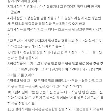
장에게로 데려갈 것이요
3.제사장은 진영에서 나가 진찰할지니 그 환자에게 있던 나병 환부가
나았으면
4.제사장은 그 정결함을 받을 자를 위하여 명령하여 살아 있는 정결한
새 두 마리와 백향목과 홍색 실과 우슬초를 가져오게 하고
5.제사장은 또 명령하여 그 새 하나는 흐르는 물 위 질그릇 안에서 잡게
하고
6.다른 새는 산 채로 가져다가 백향목과 홍색 실과 우슬초와 함께 가져
다가 흐르는 물 위에서 잡은 새의 피를 찍어
7.나병에서 정결함을 받을 자에게 일곱 번 뿌려 정하다 하고 그 살아 있
는 새는 들에 놓을지며
8.정결함을 받는 자는 그의 옷을 빨고 모든 털을 밀고 물로 몸을 씻을 것
이라 그리하면 정하리니 그 후에 진영에 들어올 것이나 자기 장막 밖에
이레를 머물 것이요
9.일곱째 날에 그는 모든 털을 밀되 머리털과 수염과 눈썹을 다 밀고 그
의 옷을 빨고 몸을 물에 씻을 것이라 그리하면 정하리라
10.여덟째 날에 그는 흠 없는 어린 숫양 두 마리와 일 년 된 흠 없는 어린
암양 한 마리와 또 고운 가루 십분의 삼 에바에 기름 섞은 소제물과 기름
한 록을 취할 것이요
11.정결하게 하는 제사장은 정결함을 받을 자와 그 물건들을 회막 문 여