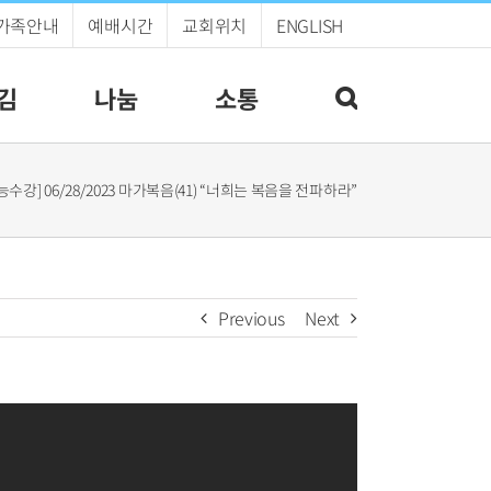
가족안내
예배시간
교회위치
ENGLISH
김
나눔
소통
[능수강] 06/28/2023 마가복음(41) “너희는 복음을 전파하라”
Previous
Next