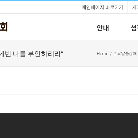
메인페이지 바로가기
새
안내
섬
) “세번 나를 부인하리라”
Home
수요말씀강해