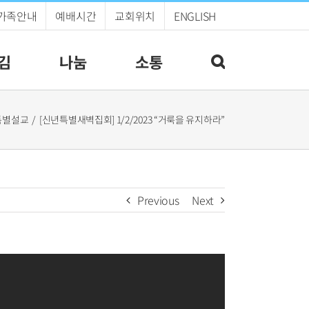
가족안내
예배시간
교회위치
ENGLISH
김
나눔
소통
특별설교
[신년특별새벽집회] 1/2/2023 “거룩을 유지하라”
Previous
Next