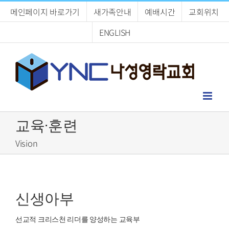
Skip
메인페이지 바로가기
새가족안내
예배시간
교회위치
to
content
ENGLISH
교육·훈련
Vision
신생아부
선교적 크리스천 리더를 양성하는 교육부