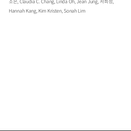
소은, Claudia C. Chang, Linda Oh, Jean Jung, 서희정,
Hannah Kang, Kim Kristen, Sonah Lim