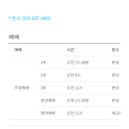
* 문의: 323-227-1400
예배
예배
시간
장소
1부
오전 7시 30분
본당
2부
오전 9시
본당
주일예배
3부
오전 11시
본당
청년예배
오후 1시 30분
본당
영어예배
오전 11시
새교육관 