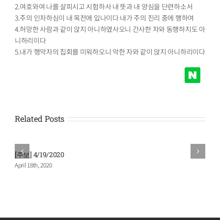
2.여호와여 나를 살피시고 시험하사 내 뜻과 내 양심을 단련하소서
3.주의 인자하심이 내 목전에 있나이다 내가 주의 진리 중에 행하여
4.허망한 사람과 같이 앉지 아니하였사오니 간사한 자와 동행하지도 아
니하리이다
5.내가 행악자의 집회를 미워하오니 악한 자와 같이 앉지 아니하리이다
Related Posts
[주보] 4/19/2020
[
April 18th, 2020
M