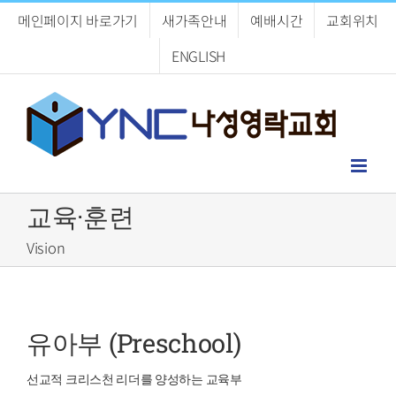
Skip
메인페이지 바로가기
새가족안내
예배시간
교회위치
to
content
ENGLISH
교육·훈련
Vision
유아부 (Preschool)
선교적 크리스천 리더를 양성하는 교육부