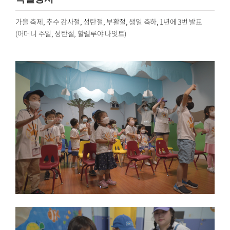
가을 축제, 추수 감사절, 성탄절, 부활절, 생일 축하, 1년에 3번 발표
(어머니 주일, 성탄절, 할렐루야 나잇트)