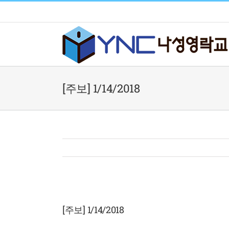
Skip
to
content
[주보] 1/14/2018
View
Larger
[주보] 1/14/2018
Image