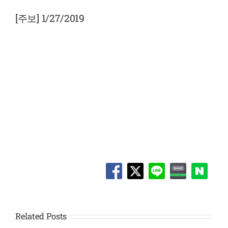
View
Larger
[주보] 1/27/2019
Image
Related Posts