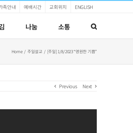
가족안내
예배시간
교회위치
ENGLISH
김
나눔
소통
Home
주일설교
[주일] 1/8/2023 “영원한 기쁨”
Previous
Next