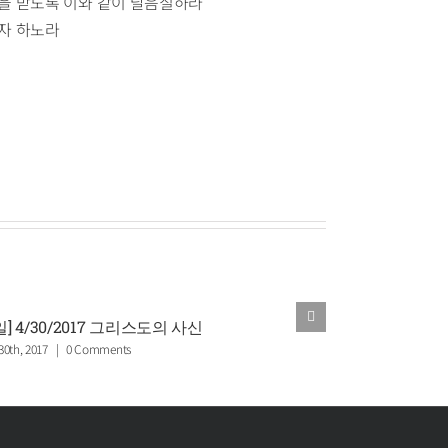
상을 받도록 이와 같이 달음질하라
고자 하노라
일] 4/30/2017 그리스도의 사신
[주일] 4/23/
 30th, 2017
|
0 Comments
April 23rd, 2017
|
0